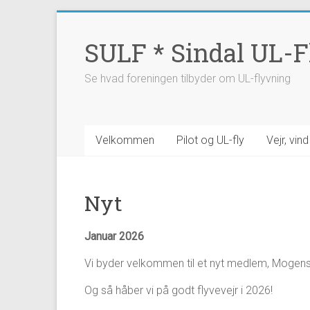
Skip
to
SULF * Sindal UL-F
content
Se hvad foreningen tilbyder om UL-flyvning
Velkommen
Pilot og UL-fly
Vejr, vin
Nyt
Januar 2026
Vi byder velkommen til et nyt medlem, Mogens Hø
Og så håber vi på godt flyvevejr i 2026!